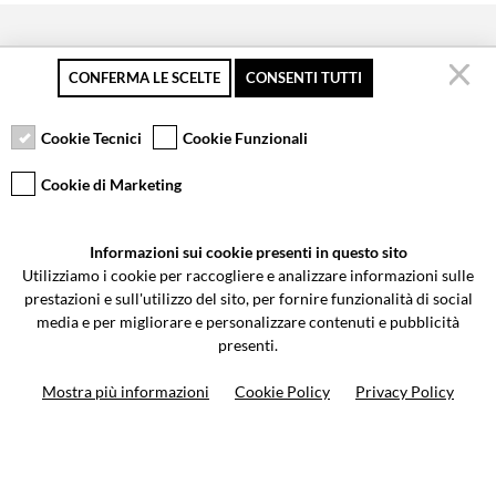
CONFERMA LE SCELTE
CONSENTI TUTTI
Pagamento sicuro
Resi gratuiti fino a 30
Servizio clienti
giorni
Cookie Tecnici
Cookie Funzionali
Cookie di Marketing
VCOMPONENTS SRL UNIPERSONALE
Informazioni sui cookie presenti in questo sito
Via Galileo Galilei 5 | Verano Brianza (MB) 20843 | ITALY
Utilizziamo i cookie per raccogliere e analizzare informazioni sulle
0362-805407
-
info@valtermoto.com
prestazioni e sull'utilizzo del sito, per fornire funzionalità di social
media e per migliorare e personalizzare contenuti e pubblicità
presenti.
Ricerca moto
Mostra più informazioni
Cookie Policy
Privacy Policy
Ricerca prodotto