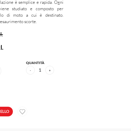
allazione è semplice e rapida. Ogni
viene studiato e composto per
ello di moto a cui è destinato.
d esaurimento scorte.
l.
l.
QUANTITÀ
1
-
+
RELLO