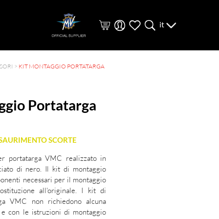
it
SORI
>
KIT MONTAGGIO PORTATARGA
ggio Portatarga
ESAURIMENTO SCORTE
er portatarga VMC realizzato in
ciato di nero. Il kit di montaggio
ponenti necessari per il montaggio
stituzione all'originale. I kit di
rga VMC non richiedono alcuna
 e con le istruzioni di montaggio