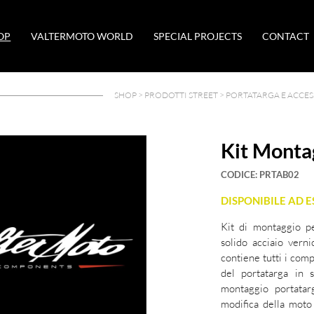
OP
VALTERMOTO WORLD
SPECIAL PROJECTS
CONTACT
SHOP >
PRODOTTI STREET
>
PORTATARGA E ACCES
Kit Monta
CODICE:
PRTAB02
DISPONIBILE AD 
Kit di montaggio p
solido acciaio verni
contiene tutti i com
del portatarga in so
montaggio portata
modifica della moto