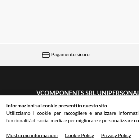
Pagamento sicuro
VCOMPONENTS SRL UNIPERSONA
Informazioni sui cookie presenti in questo sito
Via Galileo Galilei 5 | Verano Brianza (MB) 2084
Utilizziamo i cookie per raccogliere e analizzare informazio
0362-805407
-
info@valtermoto.com
funzionalità di social media e per migliorare e personalizzare co
Mostra più informazioni
Cookie Policy
Privacy Policy