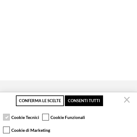
CONFERMA LE SCELTE
CONSENTI TUTTI
Pagamento sicuro
Resi gratuiti fino a 30
Servizio clienti
giorni
Cookie Tecnici
Cookie Funzionali
Cookie di Marketing