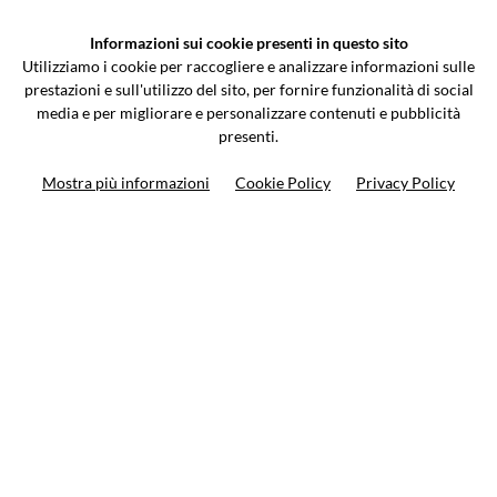
VCOMPONENTS SRL UNIPERSONALE
Informazioni sui cookie presenti in questo sito
Via Galileo Galilei 5 | Verano Brianza (MB) 20843 | ITALY
Utilizziamo i cookie per raccogliere e analizzare informazioni sulle
0362-805407
-
info@valtermoto.com
prestazioni e sull'utilizzo del sito, per fornire funzionalità di social
media e per migliorare e personalizzare contenuti e pubblicità
presenti.
Ricerca moto
Mostra più informazioni
Cookie Policy
Privacy Policy
Ricerca prodotto
10%
di sconto sul primo ordine
Iscriviti alla newsletter