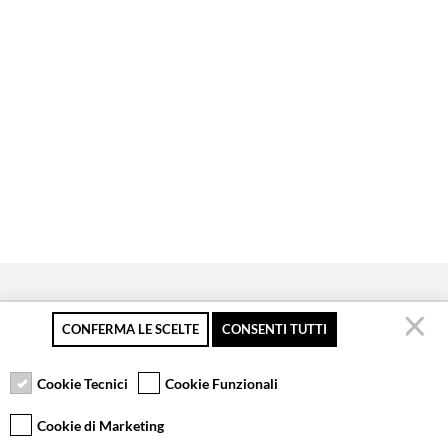
CONFERMA LE SCELTE
CONSENTI TUTTI
Pagamento sicuro
Resi gratuiti fino a 30
Servizio clienti
giorni
Cookie Tecnici
Cookie Funzionali
Cookie di Marketing