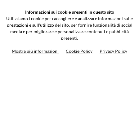
VCOMPONENTS SRL UNIPERSONALE
Informazioni sui cookie presenti in questo sito
Via Galileo Galilei 5 | Verano Brianza (MB) 20843 | ITALY
Utilizziamo i cookie per raccogliere e analizzare informazioni sulle
0362-805407
-
info@valtermoto.com
prestazioni e sull'utilizzo del sito, per fornire funzionalità di social
media e per migliorare e personalizzare contenuti e pubblicità
presenti.
Ricerca moto
Mostra più informazioni
Cookie Policy
Privacy Policy
Ricerca prodotto
10%
di sconto sul primo ordine
Iscriviti alla newsletter