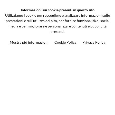
VCOMPONENTS SRL UNIPERSONALE
Informazioni sui cookie presenti in questo sito
Via Galileo Galilei 5 | Verano Brianza (MB) 20843 | ITALY
Utilizziamo i cookie per raccogliere e analizzare informazioni sulle
0362-805407
-
info@valtermoto.com
prestazioni e sull'utilizzo del sito, per fornire funzionalità di social
media e per migliorare e personalizzare contenuti e pubblicità
presenti.
Ricerca moto
Mostra più informazioni
Cookie Policy
Privacy Policy
Ricerca prodotto
10%
di sconto sul primo ordine
Iscriviti alla newsletter