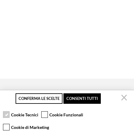
CONFERMA LE SCELTE
CONSENTI TUTTI
Pagamento sicuro
Resi gratuiti fino a 30
Servizio clienti
giorni
Cookie Tecnici
Cookie Funzionali
Cookie di Marketing