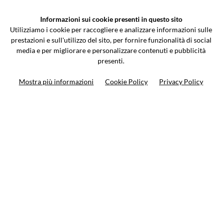
VCOMPONENTS SRL UNIPERSONALE
Informazioni sui cookie presenti in questo sito
Via Galileo Galilei 5 | Verano Brianza (MB) 20843 | ITALY
Utilizziamo i cookie per raccogliere e analizzare informazioni sulle
0362-805407
-
info@valtermoto.com
prestazioni e sull'utilizzo del sito, per fornire funzionalità di social
media e per migliorare e personalizzare contenuti e pubblicità
presenti.
Ricerca moto
Mostra più informazioni
Cookie Policy
Privacy Policy
Ricerca prodotto
10%
di sconto sul primo ordine
Iscriviti alla newsletter