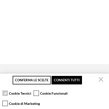
CONFERMA LE SCELTE
CONSENTI TUTTI
Pagamento sicuro
Resi gratuiti fino a 30
Servizio clienti
giorni
Cookie Tecnici
Cookie Funzionali
Cookie di Marketing