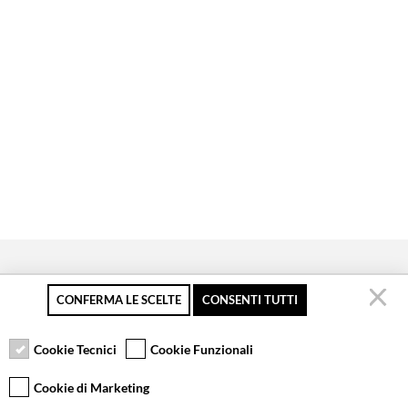
CONFERMA LE SCELTE
CONSENTI TUTTI
Pagamento sicuro
Resi gratuiti fino a 30
Servizio clienti
giorni
Cookie Tecnici
Cookie Funzionali
Cookie di Marketing