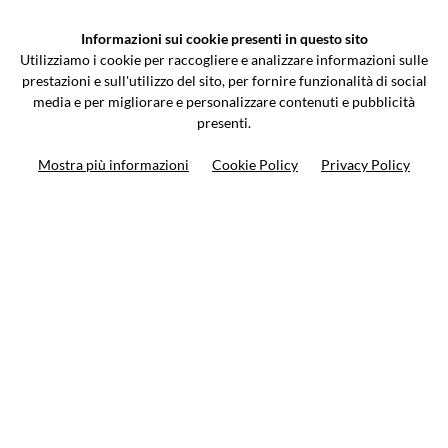
VCOMPONENTS SRL UNIPERSONALE
Informazioni sui cookie presenti in questo sito
Via Galileo Galilei 5 | Verano Brianza (MB) 20843 | ITALY
Utilizziamo i cookie per raccogliere e analizzare informazioni sulle
0362-805407
-
info@valtermoto.com
prestazioni e sull'utilizzo del sito, per fornire funzionalità di social
media e per migliorare e personalizzare contenuti e pubblicità
presenti.
Ricerca moto
Mostra più informazioni
Cookie Policy
Privacy Policy
Ricerca prodotto
10%
di sconto sul primo ordine
Iscriviti alla newsletter