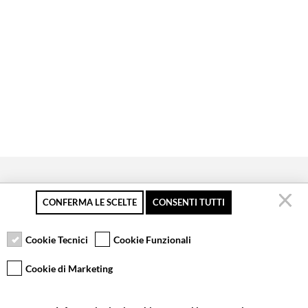
CONFERMA LE SCELTE
CONSENTI TUTTI
Pagamento sicuro
Resi gratuiti fino a 30
Servizio clienti
giorni
Cookie Tecnici
Cookie Funzionali
Cookie di Marketing
VCOMPONENTS SRL UNIPERSONALE