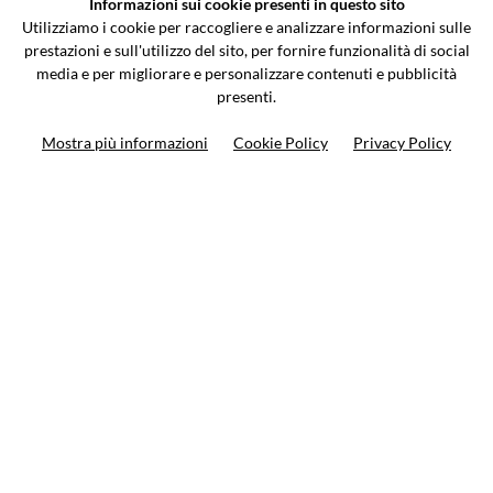
Informazioni sui cookie presenti in questo sito
Via Galileo Galilei 5 | Verano Brianza (MB) 20843 | ITALY
Utilizziamo i cookie per raccogliere e analizzare informazioni sulle
0362-805407
-
info@valtermoto.com
prestazioni e sull'utilizzo del sito, per fornire funzionalità di social
media e per migliorare e personalizzare contenuti e pubblicità
presenti.
Ricerca moto
Mostra più informazioni
Cookie Policy
Privacy Policy
Ricerca prodotto
10%
di sconto sul primo ordine
Iscriviti alla newsletter
Privacy policy
Cookie Policy