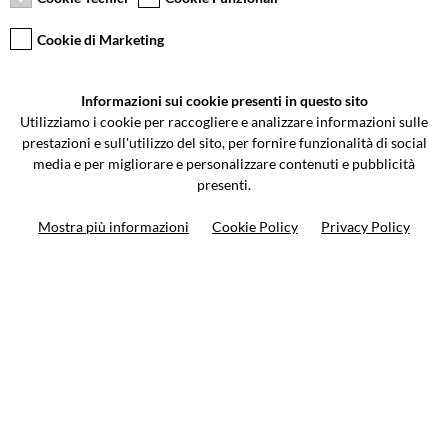
Cookie di Marketing
VCOMPONENTS SRL UNIPERSONALE
Informazioni sui cookie presenti in questo sito
Via Galileo Galilei 5 | Verano Brianza (MB) 20843 | ITALY
Utilizziamo i cookie per raccogliere e analizzare informazioni sulle
0362-805407
-
info@valtermoto.com
prestazioni e sull'utilizzo del sito, per fornire funzionalità di social
media e per migliorare e personalizzare contenuti e pubblicità
presenti.
Ricerca moto
Mostra più informazioni
Cookie Policy
Privacy Policy
Ricerca prodotto
10%
di sconto sul primo ordine
Iscriviti alla newsletter