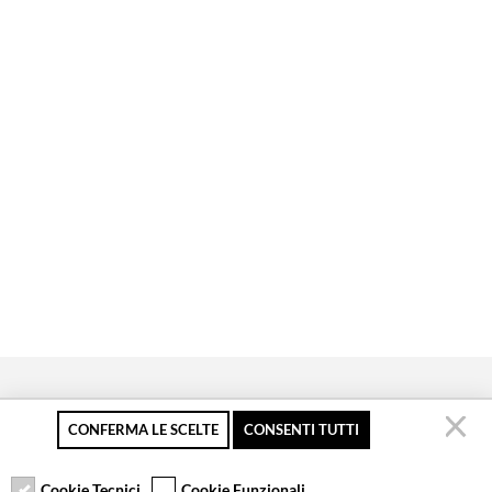
CONFERMA LE SCELTE
CONSENTI TUTTI
Pagamento sicuro
Resi gratuiti fino a 30
Servizio clienti
giorni
Cookie Tecnici
Cookie Funzionali