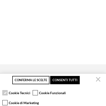
CONFERMA LE SCELTE
CONSENTI TUTTI
Pagamento sicuro
Resi gratuiti fino a 30
Servizio clienti
giorni
Cookie Tecnici
Cookie Funzionali
Cookie di Marketing