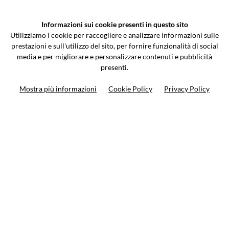
VCOMPONENTS SRL UNIPERSONALE
Informazioni sui cookie presenti in questo sito
Via Galileo Galilei 5 | Verano Brianza (MB) 20843 | ITALY
Utilizziamo i cookie per raccogliere e analizzare informazioni sulle
0362-805407
-
info@valtermoto.com
prestazioni e sull'utilizzo del sito, per fornire funzionalità di social
media e per migliorare e personalizzare contenuti e pubblicità
presenti.
Ricerca moto
Mostra più informazioni
Cookie Policy
Privacy Policy
Ricerca prodotto
10%
di sconto sul primo ordine
Iscriviti alla newsletter