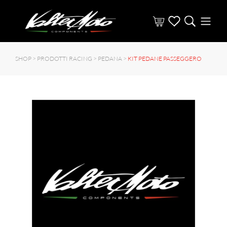
SHOP >
PRODOTTI RACING
>
PEDANA
>
KIT PEDANE PASSEGGERO