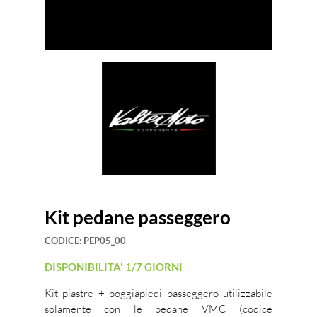
Kit pedane passeggero
CODICE:
PEP05_00
DISPONIBILITA' 1/7 GIORNI
Kit piastre + poggiapiedi passeggero utilizzabile
solamente con le pedane VMC (codice