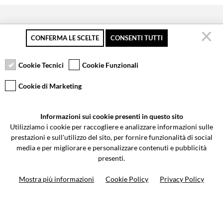
CONFERMA LE SCELTE
CONSENTI TUTTI
Pagamento sicuro
Resi gratuiti fino a 30
Servizio clienti
giorni
Cookie Tecnici
Cookie Funzionali
Cookie di Marketing
VCOMPONENTS SRL UNIPERSONALE
Informazioni sui cookie presenti in questo sito
Via Galileo Galilei 5 | Verano Brianza (MB) 20843 | ITALY
Utilizziamo i cookie per raccogliere e analizzare informazioni sulle
0362-805407
-
info@valtermoto.com
prestazioni e sull'utilizzo del sito, per fornire funzionalità di social
media e per migliorare e personalizzare contenuti e pubblicità
presenti.
Ricerca moto
Mostra più informazioni
Cookie Policy
Privacy Policy
Ricerca prodotto