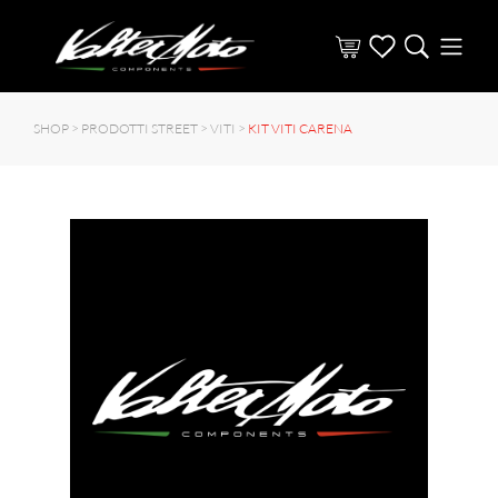
SHOP >
PRODOTTI STREET
>
VITI
>
KIT VITI CARENA