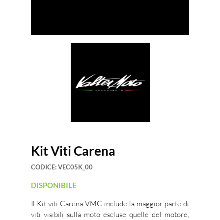
Kit Viti Carena
CODICE:
VEC05K_00
DISPONIBILE
Il Kit viti Carena VMC include la maggior parte di
viti visibili sulla moto escluse quelle del motore,