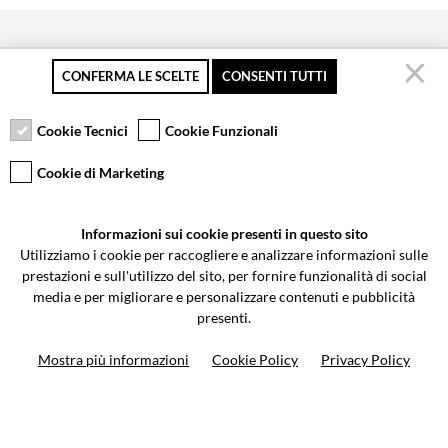
CONFERMA LE SCELTE
CONSENTI TUTTI
Pagamento sicuro
Resi gratuiti fino a 30
Servizio clienti
giorni
Cookie Tecnici
Cookie Funzionali
Cookie di Marketing
VCOMPONENTS SRL UNIPERSONALE
Informazioni sui cookie presenti in questo sito
Via Galileo Galilei 5 | Verano Brianza (MB) 20843 | ITALY
Utilizziamo i cookie per raccogliere e analizzare informazioni sulle
0362-805407
-
info@valtermoto.com
prestazioni e sull'utilizzo del sito, per fornire funzionalità di social
media e per migliorare e personalizzare contenuti e pubblicità
presenti.
Ricerca moto
Mostra più informazioni
Cookie Policy
Privacy Policy
Ricerca prodotto