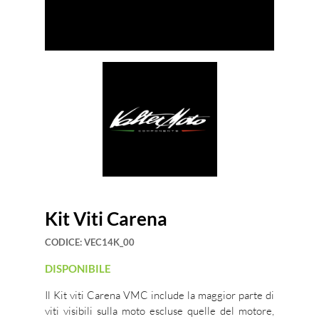
Kit Viti Carena
CODICE:
VEC14K_00
DISPONIBILE
Il Kit viti Carena VMC include la maggior parte di
viti visibili sulla moto escluse quelle del motore,