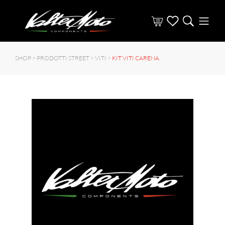
SHOP >
PRODOTTI STREET
>
VITI
>
KIT VITI CARENA