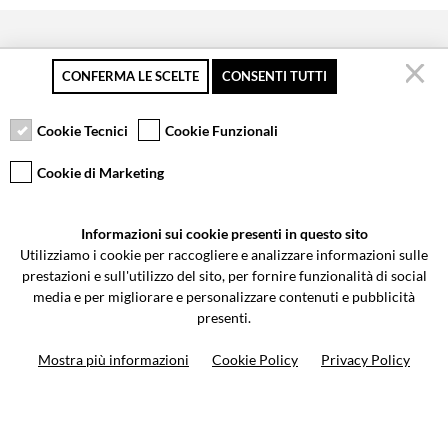
CONFERMA LE SCELTE
CONSENTI TUTTI
Pagamento sicuro
Resi gratuiti fino a 30
Servizio clienti
giorni
Cookie Tecnici
Cookie Funzionali
Cookie di Marketing
VCOMPONENTS SRL UNIPERSONALE
Informazioni sui cookie presenti in questo sito
Via Galileo Galilei 5 | Verano Brianza (MB) 20843 | ITALY
Utilizziamo i cookie per raccogliere e analizzare informazioni sulle
0362-805407
-
info@valtermoto.com
prestazioni e sull'utilizzo del sito, per fornire funzionalità di social
media e per migliorare e personalizzare contenuti e pubblicità
presenti.
Ricerca moto
Mostra più informazioni
Cookie Policy
Privacy Policy
Ricerca prodotto