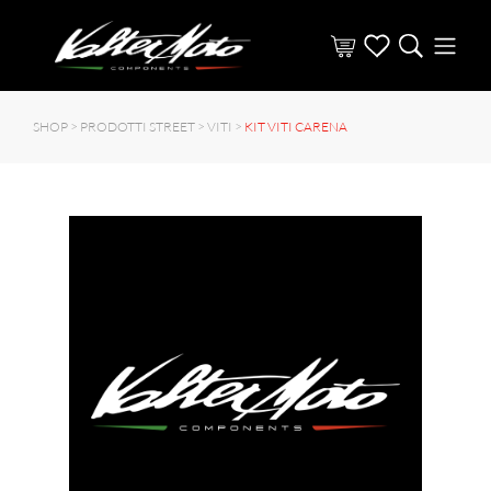
SHOP >
PRODOTTI STREET
>
VITI
>
KIT VITI CARENA