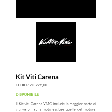
Kit Viti Carena
CODICE:
VEC22Y_00
DISPONIBILE
Il Kit viti Carena VMC include la maggior parte di
viti visibili sulla moto escluse quelle del motore,