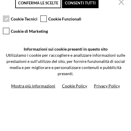
CONFERMA LE SCELTE
CONSENTI TUTTI
Pagamento sicuro
Resi gratuiti fino a 30
Servizio clienti
giorni
Cookie Tecnici
Cookie Funzionali
Cookie di Marketing
VCOMPONENTS SRL UNIPERSONALE
Informazioni sui cookie presenti in questo sito
Via Galileo Galilei 5 | Verano Brianza (MB) 20843 | ITALY
Utilizziamo i cookie per raccogliere e analizzare informazioni sulle
0362-805407
-
info@valtermoto.com
prestazioni e sull'utilizzo del sito, per fornire funzionalità di social
media e per migliorare e personalizzare contenuti e pubblicità
presenti.
Ricerca moto
Mostra più informazioni
Cookie Policy
Privacy Policy
Ricerca prodotto
10%
di sconto sul primo ordine