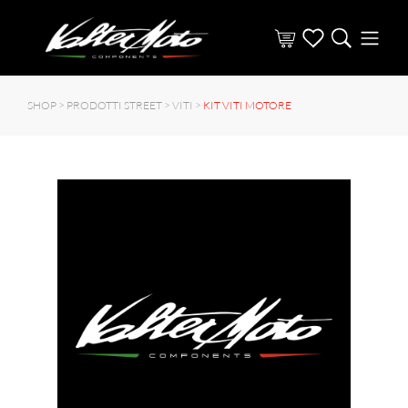
SHOP >
PRODOTTI STREET
>
VITI
>
KIT VITI MOTORE