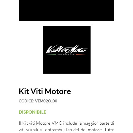
Kit Viti Motore
CODICE:
VEM02O_00
DISPONIBILE
Il Kit viti Motore VMC include la maggior parte di
viti visibili su entrambi i lati del del motore. Tutte