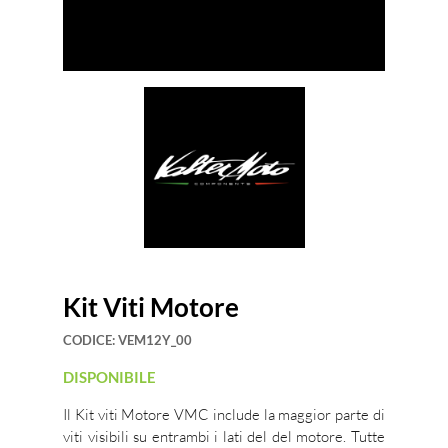
Kit Viti Motore
CODICE:
VEM12Y_00
DISPONIBILE
Il Kit viti Motore VMC include la maggior parte di
viti visibili su entrambi i lati del del motore. Tutte