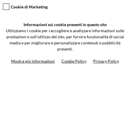
Cookie di Marketing
VCOMPONENTS SRL UNIPERSONALE
Informazioni sui cookie presenti in questo sito
Via Galileo Galilei 5 | Verano Brianza (MB) 20843 | ITALY
Utilizziamo i cookie per raccogliere e analizzare informazioni sulle
0362-805407
-
info@valtermoto.com
prestazioni e sull'utilizzo del sito, per fornire funzionalità di social
media e per migliorare e personalizzare contenuti e pubblicità
presenti.
Ricerca moto
Mostra più informazioni
Cookie Policy
Privacy Policy
Ricerca prodotto
10%
di sconto sul primo ordine
Iscriviti alla newsletter