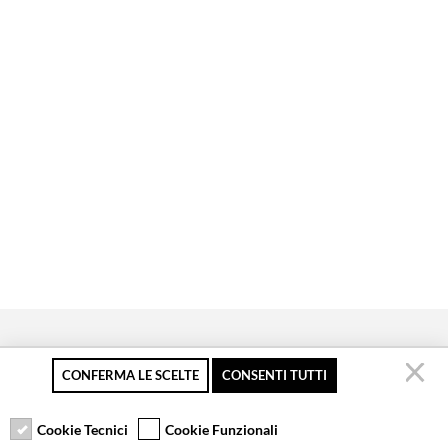
CONFERMA LE SCELTE
CONSENTI TUTTI
Pagamento sicuro
Resi gratuiti fino a 30
Servizio clienti
giorni
Cookie Tecnici
Cookie Funzionali