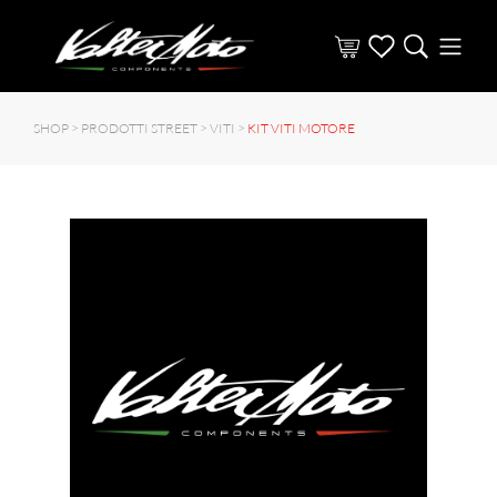
SHOP >
PRODOTTI STREET
>
VITI
>
KIT VITI MOTORE