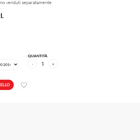
ono venduti separatamente.
l.
QUANTITÀ
1
-
+
RELLO