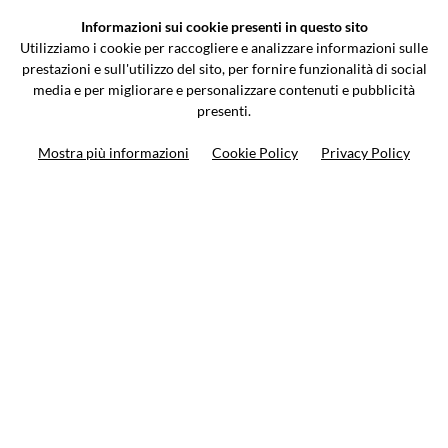
Informazioni sui cookie presenti in questo sito
Via Galileo Galilei 5 | Verano Brianza (MB) 20843 | ITALY
Utilizziamo i cookie per raccogliere e analizzare informazioni sulle
0362-805407
-
info@valtermoto.com
prestazioni e sull'utilizzo del sito, per fornire funzionalità di social
media e per migliorare e personalizzare contenuti e pubblicità
presenti.
Ricerca moto
Mostra più informazioni
Cookie Policy
Privacy Policy
Ricerca prodotto
10%
di sconto sul primo ordine
Iscriviti alla newsletter
Privacy policy