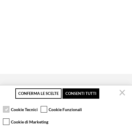
CONFERMA LE SCELTE
CONSENTI TUTTI
Pagamento sicuro
Resi gratuiti fino a 30
Servizio clienti
giorni
Cookie Tecnici
Cookie Funzionali
Cookie di Marketing
VCOMPONENTS SRL UNIPERSONALE