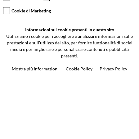
Cookie di Marketing
VCOMPONENTS SRL UNIPERSONALE
Informazioni sui cookie presenti in questo sito
Via Galileo Galilei 5 | Verano Brianza (MB) 20843 | ITALY
Utilizziamo i cookie per raccogliere e analizzare informazioni sulle
0362-805407
-
info@valtermoto.com
prestazioni e sull'utilizzo del sito, per fornire funzionalità di social
media e per migliorare e personalizzare contenuti e pubblicità
presenti.
Ricerca moto
Mostra più informazioni
Cookie Policy
Privacy Policy
Ricerca prodotto
10%
di sconto sul primo ordine
Iscriviti alla newsletter