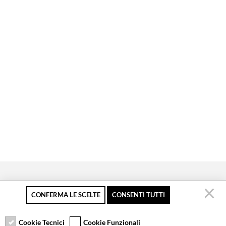
CONFERMA LE SCELTE
CONSENTI TUTTI
Pagamento sicuro
Resi gratuiti fino a 30
Servizio clienti
giorni
Cookie Tecnici
Cookie Funzionali