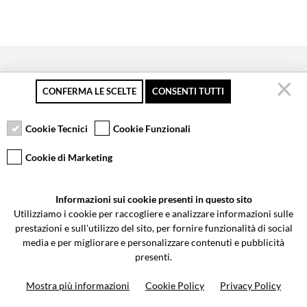
CONFERMA LE SCELTE
CONSENTI TUTTI
Pagamento sicuro
Resi gratuiti fino a 30
Servizio clienti
giorni
Cookie Tecnici
Cookie Funzionali
Cookie di Marketing
VCOMPONENTS SRL UNIPERSONALE
Informazioni sui cookie presenti in questo sito
Via Galileo Galilei 5 | Verano Brianza (MB) 20843 | ITALY
Utilizziamo i cookie per raccogliere e analizzare informazioni sulle
0362-805407
-
info@valtermoto.com
prestazioni e sull'utilizzo del sito, per fornire funzionalità di social
media e per migliorare e personalizzare contenuti e pubblicità
presenti.
Ricerca moto
Mostra più informazioni
Cookie Policy
Privacy Policy
Ricerca prodotto