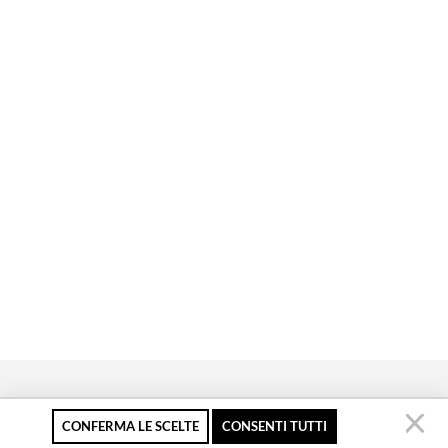
CONFERMA LE SCELTE
CONSENTI TUTTI
Pagamento sicuro
Resi gratuiti fino a 30
Servizio clienti