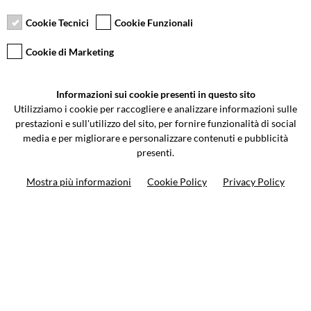
giorni
Cookie Tecnici
Cookie Funzionali
Cookie di Marketing
VCOMPONENTS SRL UNIPERSONALE
Informazioni sui cookie presenti in questo sito
Via Galileo Galilei 5 | Verano Brianza (MB) 20843 | ITALY
Utilizziamo i cookie per raccogliere e analizzare informazioni sulle
0362-805407
-
info@valtermoto.com
prestazioni e sull'utilizzo del sito, per fornire funzionalità di social
media e per migliorare e personalizzare contenuti e pubblicità
presenti.
Ricerca moto
Mostra più informazioni
Cookie Policy
Privacy Policy
Ricerca prodotto
10%
di sconto sul primo ordine
Iscriviti alla newsletter