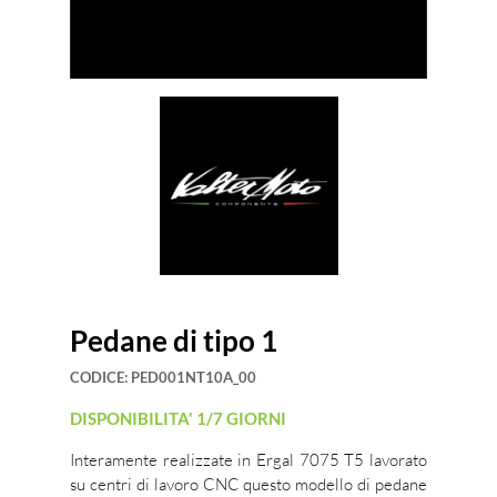
Pedane di tipo 1
CODICE:
PED001NT10A_00
DISPONIBILITA' 1/7 GIORNI
Interamente realizzate in Ergal 7075 T5 lavorato
su centri di lavoro CNC questo modello di pedane