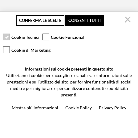
CONFERMA LE SCELTE
CONSENTI TUTTI
Pagamento sicuro
Resi gratuiti fino a 30
Servizio clienti
giorni
Cookie Tecnici
Cookie Funzionali
Cookie di Marketing
VCOMPONENTS SRL UNIPERSONALE
Informazioni sui cookie presenti in questo sito
Via Galileo Galilei 5 | Verano Brianza (MB) 20843 | ITALY
Utilizziamo i cookie per raccogliere e analizzare informazioni sulle
0362-805407
-
info@valtermoto.com
prestazioni e sull'utilizzo del sito, per fornire funzionalità di social
media e per migliorare e personalizzare contenuti e pubblicità
presenti.
Ricerca moto
Mostra più informazioni
Cookie Policy
Privacy Policy
Ricerca prodotto