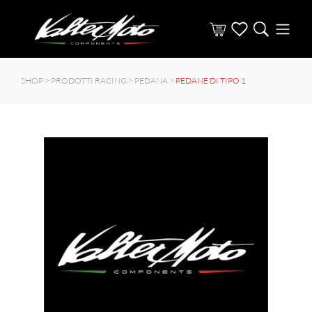
SHOP >
PRODOTTI RACING
>
PEDANA
>
PEDANE DI TIPO 1