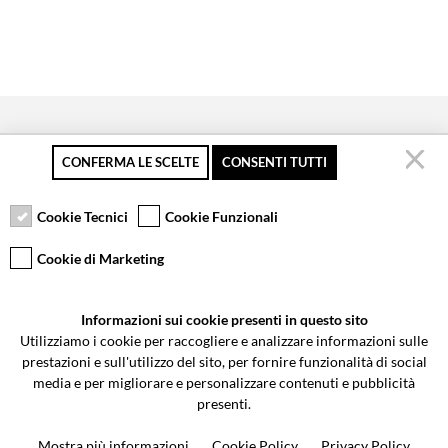
CONFERMA LE SCELTE
CONSENTI TUTTI
Pagamento sicuro
Resi gratuiti fino a 30
Servizio clienti
giorni
Cookie Tecnici
Cookie Funzionali
Cookie di Marketing
VCOMPONENTS SRL UNIPERSONALE
Informazioni sui cookie presenti in questo sito
Via Galileo Galilei 5 | Verano Brianza (MB) 20843 | ITALY
Utilizziamo i cookie per raccogliere e analizzare informazioni sulle
0362-805407
-
info@valtermoto.com
prestazioni e sull'utilizzo del sito, per fornire funzionalità di social
media e per migliorare e personalizzare contenuti e pubblicità
presenti.
Ricerca moto
Mostra più informazioni
Cookie Policy
Privacy Policy