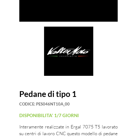
Pedane di tipo 1
CODICE:
PES046NT10A_00
DISPONIBILITA' 1/7 GIORNI
Interamente realizzate in Ergal 7075 T5 lavorato
su centri di lavoro CNC questo modello di pedane