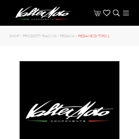
SHOP >
PRODOTTI RACING
>
PEDANA
>
PEDANE DI TIPO 1