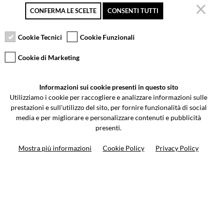
CONFERMA LE SCELTE
CONSENTI TUTTI
Pagamento sicuro
Resi gratuiti fino a 30
Servizio clienti
giorni
Cookie Tecnici
Cookie Funzionali
Cookie di Marketing
VCOMPONENTS SRL UNIPERSONALE
Informazioni sui cookie presenti in questo sito
Via Galileo Galilei 5 | Verano Brianza (MB) 20843 | ITALY
Utilizziamo i cookie per raccogliere e analizzare informazioni sulle
0362-805407
-
info@valtermoto.com
prestazioni e sull'utilizzo del sito, per fornire funzionalità di social
media e per migliorare e personalizzare contenuti e pubblicità
presenti.
Ricerca moto
Mostra più informazioni
Cookie Policy
Privacy Policy
Ricerca prodotto
10%
di sconto sul primo ordine