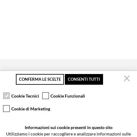
CONFERMA LE SCELTE
CONSENTI TUTTI
Pagamento sicuro
Resi gratuiti fino a 30
Servizio clienti
giorni
Cookie Tecnici
Cookie Funzionali
Cookie di Marketing
VCOMPONENTS SRL UNIPERSONALE
Informazioni sui cookie presenti in questo sito
Via Galileo Galilei 5 | Verano Brianza (MB) 20843 | ITALY
Utilizziamo i cookie per raccogliere e analizzare informazioni sulle