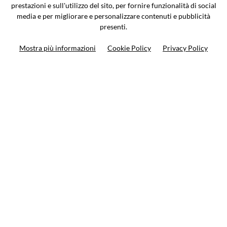
0362-805407
-
info@valtermoto.com
prestazioni e sull'utilizzo del sito, per fornire funzionalità di social
media e per migliorare e personalizzare contenuti e pubblicità
presenti.
Ricerca moto
Mostra più informazioni
Cookie Policy
Privacy Policy
Ricerca prodotto
10%
di sconto sul primo ordine
Iscriviti alla newsletter
Privacy policy
Cookie Policy
Termini e condizioni