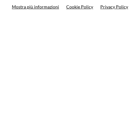
Mostra più informazioni
Cookie Policy
Privacy Policy
Ricerca prodotto
10%
di sconto sul primo ordine
Iscriviti alla newsletter
Privacy policy
Cookie Policy
Termini e condizioni
© VCOMPONENTS SRL UNIPERSONALE 2021 | P.IVA
08501640968