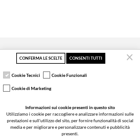
CONFERMA LE SCELTE
CONSENTI TUTTI
Pagamento sicuro
Resi gratuiti fino a 30
Servizio clienti
giorni
Cookie Tecnici
Cookie Funzionali
Cookie di Marketing
VCOMPONENTS SRL UNIPERSONALE
Informazioni sui cookie presenti in questo sito
Via Galileo Galilei 5 | Verano Brianza (MB) 20843 | ITALY
Utilizziamo i cookie per raccogliere e analizzare informazioni sulle
0362-805407
-
info@valtermoto.com
prestazioni e sull'utilizzo del sito, per fornire funzionalità di social
media e per migliorare e personalizzare contenuti e pubblicità
presenti.
Ricerca moto