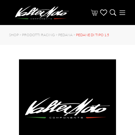
SHOP >
PRODOTTI RACING
>
PEDANA
>
PEDANE DI TIPO 1.5