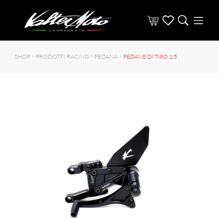
SHOP >
PRODOTTI RACING
>
PEDANA
>
PEDANE DI TIPO 1.5