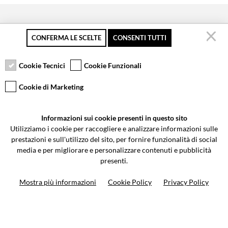
CONFERMA LE SCELTE
CONSENTI TUTTI
Pagamento sicuro
Resi gratuiti fino a 30
Servizio clienti
giorni
Cookie Tecnici
Cookie Funzionali
Cookie di Marketing
VCOMPONENTS SRL UNIPERSONALE
Informazioni sui cookie presenti in questo sito
Via Galileo Galilei 5 | Verano Brianza (MB) 20843 | ITALY
Utilizziamo i cookie per raccogliere e analizzare informazioni sulle
0362-805407
-
info@valtermoto.com
prestazioni e sull'utilizzo del sito, per fornire funzionalità di social
media e per migliorare e personalizzare contenuti e pubblicità
presenti.
Ricerca moto
Mostra più informazioni
Cookie Policy
Privacy Policy
Ricerca prodotto