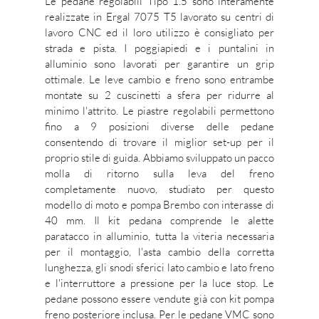
Le pedane regolabili Tipo 1.5 sono interamente
realizzate in Ergal 7075 T5 lavorato su centri di
lavoro CNC ed il loro utilizzo è consigliato per
strada e pista. I poggiapiedi e i puntalini in
alluminio sono lavorati per garantire un grip
ottimale. Le leve cambio e freno sono entrambe
montate su 2 cuscinetti a sfera per ridurre al
minimo l'attrito. Le piastre regolabili permettono
fino a 9 posizioni diverse delle pedane
consentendo di trovare il miglior set-up per il
proprio stile di guida. Abbiamo sviluppato un pacco
molla di ritorno sulla leva del freno
completamente nuovo, studiato per questo
modello di moto e pompa Brembo con interasse di
40 mm. Il kit pedana comprende le alette
paratacco in alluminio, tutta la viteria necessaria
per il montaggio, l'asta cambio della corretta
lunghezza, gli snodi sferici lato cambio e lato freno
e l'interruttore a pressione per la luce stop. Le
pedane possono essere vendute già con kit pompa
freno posteriore inclusa. Per le pedane VMC sono