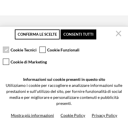
CONFERMA LE SCELTE
CONSENTI TUTTI
Pagamento sicuro
Resi gratuiti fino a 30
Servizio clienti
giorni
Cookie Tecnici
Cookie Funzionali
Cookie di Marketing
VCOMPONENTS SRL UNIPERSONALE
Informazioni sui cookie presenti in questo sito
Via Galileo Galilei 5 | Verano Brianza (MB) 20843 | ITALY
Utilizziamo i cookie per raccogliere e analizzare informazioni sulle
0362-805407
-
info@valtermoto.com
prestazioni e sull'utilizzo del sito, per fornire funzionalità di social
media e per migliorare e personalizzare contenuti e pubblicità
presenti.
Ricerca moto
Mostra più informazioni
Cookie Policy
Privacy Policy
Ricerca prodotto