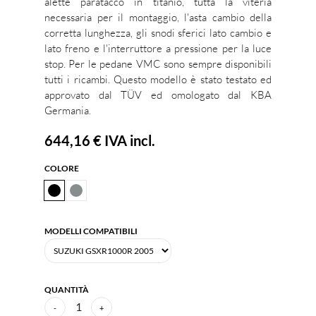
alette paratacco in titanio, tutta la viteria
necessaria per il montaggio, l'asta cambio della
corretta lunghezza, gli snodi sferici lato cambio e
lato freno e l'interruttore a pressione per la luce
stop. Per le pedane VMC sono sempre disponibili
tutti i ricambi. Questo modello è stato testato ed
approvato dal TÜV ed omologato dal KBA
Germania.
644,16 €
IVA incl.
COLORE
MODELLI COMPATIBILI
QUANTITÀ
1
-
+