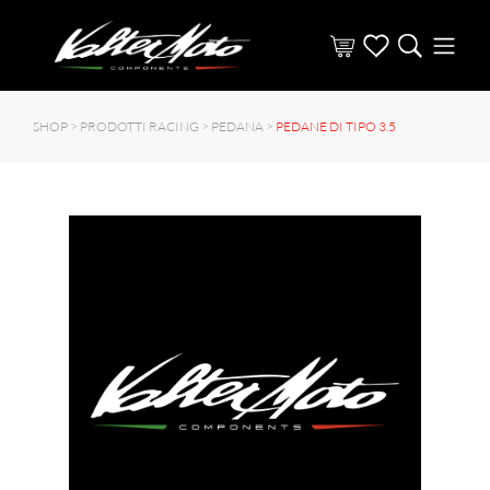
SHOP >
PRODOTTI RACING
>
PEDANA
>
PEDANE DI TIPO 3.5