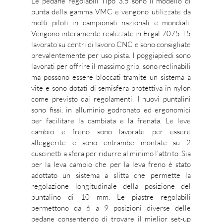
Le pedane regolabili Tipo 3.5 sono il modello di
punta della gamma VMC e vengono utilizzate da
molti piloti in campionati nazionali e mondiali.
Vengono interamente realizzate in Ergal 7075 T5
lavorato su centri di lavoro CNC e sono consigliate
prevalentemente per uso pista. I poggiapiedi sono
lavorati per offrire il massimo grip, sono reclinabili
ma possono essere bloccati tramite un sistema a
vite e sono dotati di semisfera protettiva in nylon
come previsto dai regolamenti. I nuovi puntalini
sono fissi, in alluminio godronato ed ergonomici
per facilitare la cambiata e la frenata. Le leve
cambio e freno sono lavorate per essere
alleggerite e sono entrambe montate su 2
cuscinetti a sfera per ridurre al minimo l'attrito. Sia
per la leva cambio che per la leva freno è stato
adottato un sistema a slitta che permette la
regolazione longitudinale della posizione del
puntalino di 10 mm. Le piastre regolabili
permettono da 6 a 9 posizioni diverse delle
pedane consentendo di trovare il miglior set-up