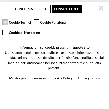
CONFERMA LE SCELTE
CONSENTI TUTTI
Pagamento sicuro
Resi gratuiti fino a 30
Servizio clienti
giorni
Cookie Tecnici
Cookie Funzionali
Cookie di Marketing
VCOMPONENTS SRL UNIPERSONALE
Informazioni sui cookie presenti in questo sito
Via Galileo Galilei 5 | Verano Brianza (MB) 20843 | ITALY
Utilizziamo i cookie per raccogliere e analizzare informazioni sulle
0362-805407
-
info@valtermoto.com
prestazioni e sull'utilizzo del sito, per fornire funzionalità di social
media e per migliorare e personalizzare contenuti e pubblicità
presenti.
Ricerca moto
Mostra più informazioni
Cookie Policy
Privacy Policy
Ricerca prodotto