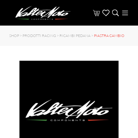
SHOP >
PRODOTTI RACING
>
RICAMBI PEDANA
>
PIASTRA CAMBIO