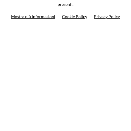
presenti.
Ricerca moto
Mostra più informazioni
Cookie Policy
Privacy Policy
Ricerca prodotto
10%
di sconto sul primo ordine
Iscriviti alla newsletter
Privacy policy
Cookie Policy
Termini e condizioni
© VCOMPONENTS SRL UNIPERSONALE 2021 | P.IVA