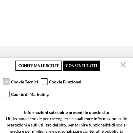
CONFERMA LE SCELTE
CONSENTI TUTTI
Pagamento sicuro
Resi gratuiti fino a 30
Servizio clienti
giorni
Cookie Tecnici
Cookie Funzionali
Cookie di Marketing
VCOMPONENTS SRL UNIPERSONALE
Informazioni sui cookie presenti in questo sito
Via Galileo Galilei 5 | Verano Brianza (MB) 20843 | ITALY
Utilizziamo i cookie per raccogliere e analizzare informazioni sulle
0362-805407
-
info@valtermoto.com
prestazioni e sull'utilizzo del sito, per fornire funzionalità di social
media e per migliorare e personalizzare contenuti e pubblicità