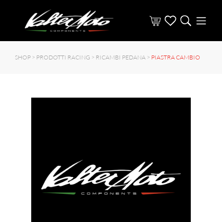
SHOP >
PRODOTTI RACING
>
RICAMBI PEDANA
>
PIASTRA CAMBIO