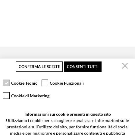
CONFERMA LE SCELTE
CONSENTI TUTTI
Pagamento sicuro
Resi gratuiti fino a 30
Servizio clienti
giorni
Cookie Tecnici
Cookie Funzionali
Cookie di Marketing
VCOMPONENTS SRL UNIPERSONALE
Informazioni sui cookie presenti in questo sito
Via Galileo Galilei 5 | Verano Brianza (MB) 20843 | ITALY
Utilizziamo i cookie per raccogliere e analizzare informazioni sulle
0362-805407
-
info@valtermoto.com
prestazioni e sull'utilizzo del sito, per fornire funzionalità di social
media e per migliorare e personalizzare contenuti e pubblicità