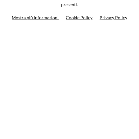
presenti.
Ricerca moto
Mostra più informazioni
Cookie Policy
Privacy Policy
Ricerca prodotto
10%
di sconto sul primo ordine
Iscriviti alla newsletter
Privacy policy
Cookie Policy
Termini e condizioni
© VCOMPONENTS SRL UNIPERSONALE 2021 | P.IVA