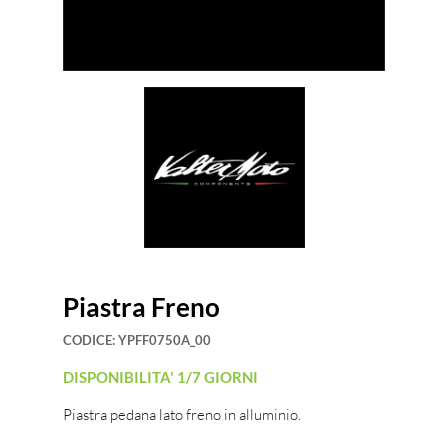
Piastra Freno
CODICE:
YPFF0750A_00
DISPONIBILITA' 1/7 GIORNI
Piastra pedana lato freno in alluminio.