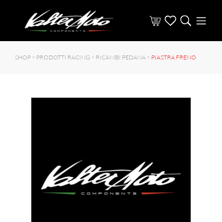
SHOP >
PRODOTTI RACING
>
RICAMBI PEDANA
>
PIASTRA FRENO