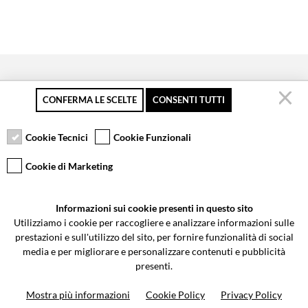
CONFERMA LE SCELTE
CONSENTI TUTTI
Pagamento sicuro
Resi gratuiti fino a 30
Servizio clienti
giorni
Cookie Tecnici
Cookie Funzionali
Cookie di Marketing
VCOMPONENTS SRL UNIPERSONALE
Informazioni sui cookie presenti in questo sito
Via Galileo Galilei 5 | Verano Brianza (MB) 20843 | ITALY
Utilizziamo i cookie per raccogliere e analizzare informazioni sulle
0362-805407
-
info@valtermoto.com
prestazioni e sull'utilizzo del sito, per fornire funzionalità di social
media e per migliorare e personalizzare contenuti e pubblicità
presenti.
Ricerca moto
Mostra più informazioni
Cookie Policy
Privacy Policy