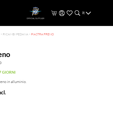
it
>
RICAMBI PEDANA
>
PIASTRA FRENO
reno
0
7 GIORNI
reno in alluminio.
cl.