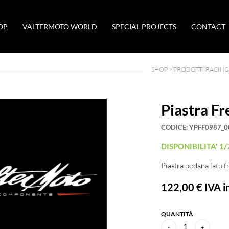
OP
VALTERMOTO WORLD
SPECIAL PROJECTS
CONTACT
SHOP >
PRODOTTI RACING
Piastra F
CODICE:
YPFF0987_0
DISPONIBILITA' 1/
Piastra pedana lato f
122,00 €
IVA in
QUANTITÀ
1
-
+