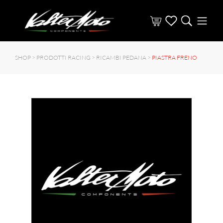
SHOP >
PRODOTTI RACING
>
RICAMBI PEDANA
>
PIASTRA FRENO