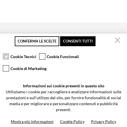
CONFERMA LE SCELTE
CONSENTI TUTTI
Pagamento sicuro
Resi gratuiti fino a 30
Servizio clienti
giorni
Cookie Tecnici
Cookie Funzionali
Cookie di Marketing
VCOMPONENTS SRL UNIPERSONALE
Informazioni sui cookie presenti in questo sito
Via Galileo Galilei 5 | Verano Brianza (MB) 20843 | ITALY
Utilizziamo i cookie per raccogliere e analizzare informazioni sulle
0362-805407
-
info@valtermoto.com
prestazioni e sull'utilizzo del sito, per fornire funzionalità di social
media e per migliorare e personalizzare contenuti e pubblicità
presenti.
Ricerca moto
Mostra più informazioni
Cookie Policy
Privacy Policy