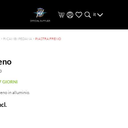
it
>
RICAMBI PEDANA
>
PIASTRA FRENO
reno
0
7 GIORNI
reno in alluminio.
cl.