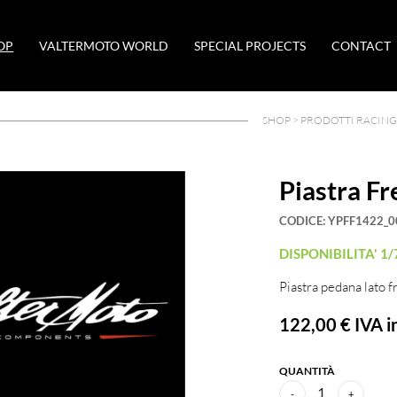
OP
VALTERMOTO WORLD
SPECIAL PROJECTS
CONTACT
SHOP >
PRODOTTI RACING
Piastra F
CODICE:
YPFF1422_0
DISPONIBILITA' 1/
Piastra pedana lato f
122,00 €
IVA in
QUANTITÀ
1
-
+