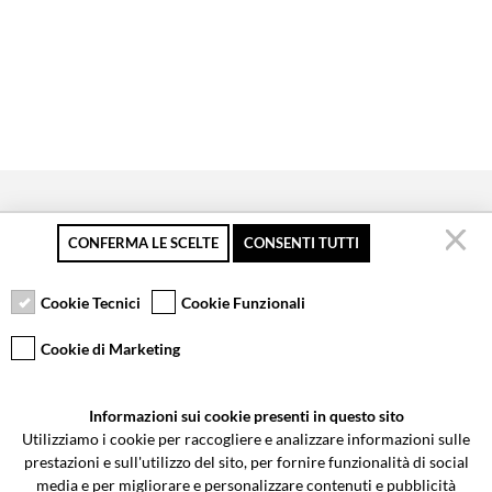
CONFERMA LE SCELTE
CONSENTI TUTTI
Pagamento sicuro
Resi gratuiti fino a 30
Servizio clienti
giorni
Cookie Tecnici
Cookie Funzionali
Cookie di Marketing
VCOMPONENTS SRL UNIPERSONALE
Informazioni sui cookie presenti in questo sito
Via Galileo Galilei 5 | Verano Brianza (MB) 20843 | ITALY
Utilizziamo i cookie per raccogliere e analizzare informazioni sulle
0362-805407
-
info@valtermoto.com
prestazioni e sull'utilizzo del sito, per fornire funzionalità di social
media e per migliorare e personalizzare contenuti e pubblicità