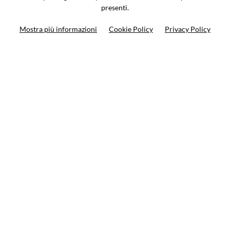
presenti.
Ricerca moto
Mostra più informazioni
Cookie Policy
Privacy Policy
Ricerca prodotto
10%
di sconto sul primo ordine
Iscriviti alla newsletter
Privacy policy
Cookie Policy
Termini e condizioni
© VCOMPONENTS SRL UNIPERSONALE 2021 | P.IVA