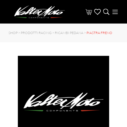
SHOP >
PRODOTTI RACING
>
RICAMBI PEDANA
>
PIASTRA FRENO