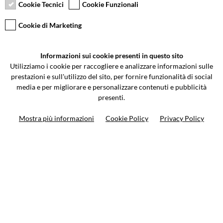
Cookie Tecnici
Cookie Funzionali
Cookie di Marketing
VCOMPONENTS SRL UNIPERSONALE
Informazioni sui cookie presenti in questo sito
Via Galileo Galilei 5 | Verano Brianza (MB) 20843 | ITALY
Utilizziamo i cookie per raccogliere e analizzare informazioni sulle
0362-805407
-
info@valtermoto.com
prestazioni e sull'utilizzo del sito, per fornire funzionalità di social
media e per migliorare e personalizzare contenuti e pubblicità
presenti.
Ricerca moto
Mostra più informazioni
Cookie Policy
Privacy Policy
Ricerca prodotto
10%
di sconto sul primo ordine
Iscriviti alla newsletter