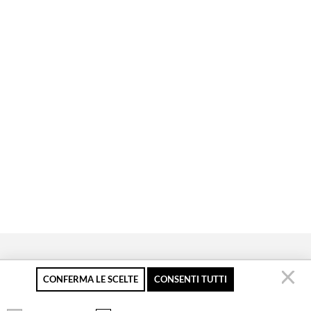
CONFERMA LE SCELTE
CONSENTI TUTTI
Pagamento sicuro
Resi gratuiti fino a 30
Servizio clienti
giorni