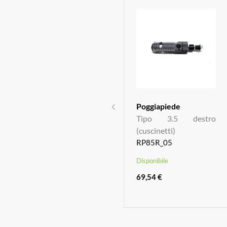
Puntalino
Poggiapiede
Tipo 3.5 (singolo)
Tipo 3.5 destro
RP40_05
(cuscinetti)
RP85R_05
Disponibile
Disponibile
52,46 €
69,54 €