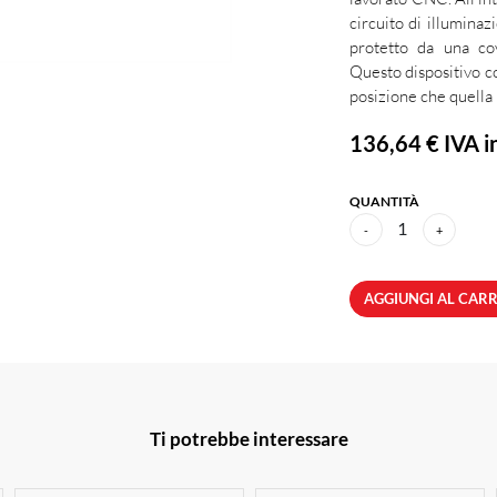
circuito di illuminaz
protetto da una cov
Questo dispositivo c
posizione che quella 
136,64 €
IVA in
QUANTITÀ
1
-
+
AGGIUNGI AL CAR
Ti potrebbe interessare