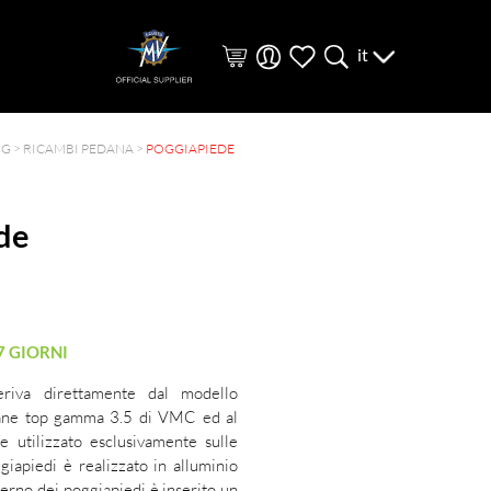
it
NG
>
RICAMBI PEDANA
>
POGGIAPIEDE
de
7 GIORNI
eriva direttamente dal modello
dane top gamma 3.5 di VMC ed al
utilizzato esclusivamente sulle
iapiedi è realizzato in alluminio
terno dei poggiapiedi è inserito un