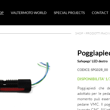
OP
VALTERMOTO WORLD
SPECIAL PROJECTS
CONTACT
SHOP >
PRODOTTI RACI
Poggiapie
Safepegs' LED destro
CODICE:
SPG02R_00
DISPONIBILITA' 1/
Poggiapiedi che d
adottato per le pe
momento può essere 
pedane VMC. Il pogg
lavorato CNC. All’in