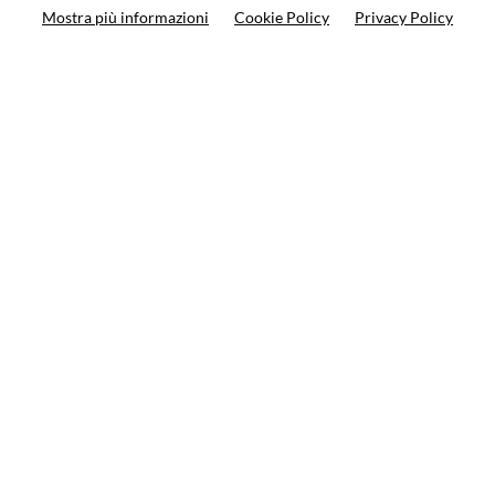
Mostra più informazioni
Cookie Policy
Privacy Policy
Ricerca prodotto
10%
di sconto sul primo ordine
Iscriviti alla newsletter
Privacy policy
Cookie Policy
Termini e condizioni
© VCOMPONENTS SRL UNIPERSONALE 2021 | P.IVA
08501640968