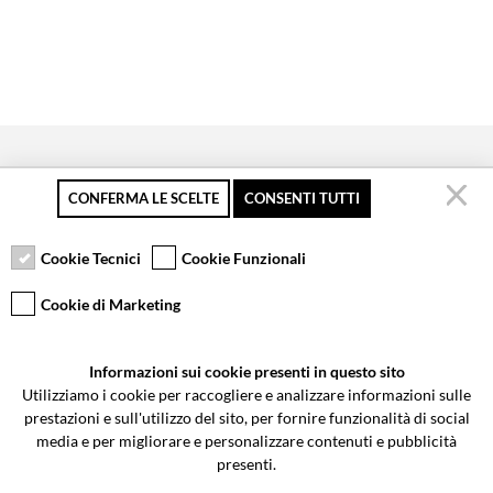
CONFERMA LE SCELTE
CONSENTI TUTTI
Pagamento sicuro
Resi gratuiti fino a 30
Servizio clienti
giorni
Cookie Tecnici
Cookie Funzionali
Cookie di Marketing
VCOMPONENTS SRL UNIPERSONALE
Informazioni sui cookie presenti in questo sito
Via Galileo Galilei 5 | Verano Brianza (MB) 20843 | ITALY
Utilizziamo i cookie per raccogliere e analizzare informazioni sulle
0362-805407
-
info@valtermoto.com
prestazioni e sull'utilizzo del sito, per fornire funzionalità di social
media e per migliorare e personalizzare contenuti e pubblicità
presenti.
Ricerca moto