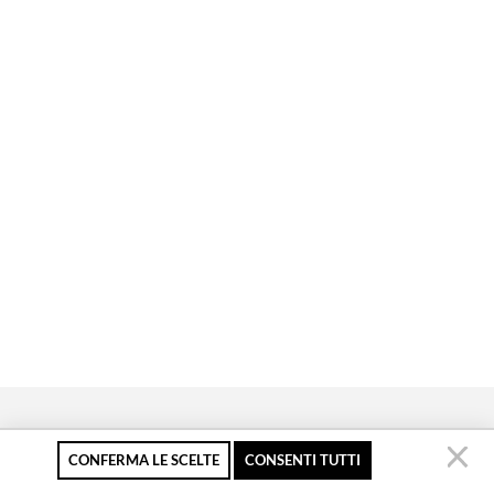
CONFERMA LE SCELTE
CONSENTI TUTTI
Pagamento sicuro
Resi gratuiti fino a 30
Servizio clienti