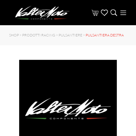
SHOP >
PRODOTTI RACING
>
PULSANTIERE
>
PULSANTIERA DESTRA