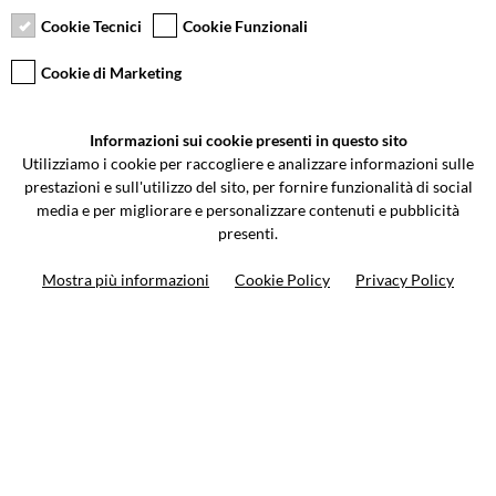
giorni
Cookie Tecnici
Cookie Funzionali
Cookie di Marketing
VCOMPONENTS SRL UNIPERSONALE
Informazioni sui cookie presenti in questo sito
Via Galileo Galilei 5 | Verano Brianza (MB) 20843 | ITALY
Utilizziamo i cookie per raccogliere e analizzare informazioni sulle
0362-805407
-
info@valtermoto.com
prestazioni e sull'utilizzo del sito, per fornire funzionalità di social
media e per migliorare e personalizzare contenuti e pubblicità
presenti.
Ricerca moto
Mostra più informazioni
Cookie Policy
Privacy Policy
Ricerca prodotto
10%
di sconto sul primo ordine
Iscriviti alla newsletter