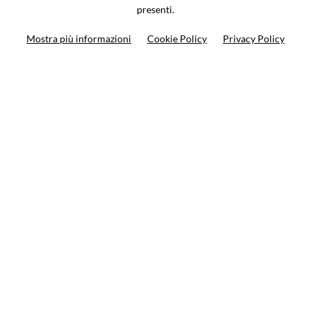
presenti.
Ricerca moto
Mostra più informazioni
Cookie Policy
Privacy Policy
Ricerca prodotto
10%
di sconto sul primo ordine
Iscriviti alla newsletter
Privacy policy
Cookie Policy
Termini e condizioni
© VCOMPONENTS SRL UNIPERSONALE 2021 | P.IVA