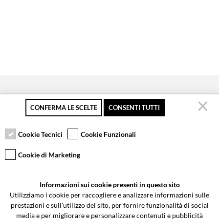
CONFERMA LE SCELTE
CONSENTI TUTTI
Pagamento sicuro
Resi gratuiti fino a 30
Servizio clienti
giorni
Cookie Tecnici
Cookie Funzionali
Cookie di Marketing
VCOMPONENTS SRL UNIPERSONALE
Informazioni sui cookie presenti in questo sito
Via Galileo Galilei 5 | Verano Brianza (MB) 20843 | ITALY
Utilizziamo i cookie per raccogliere e analizzare informazioni sulle
0362-805407
-
info@valtermoto.com
prestazioni e sull'utilizzo del sito, per fornire funzionalità di social
media e per migliorare e personalizzare contenuti e pubblicità