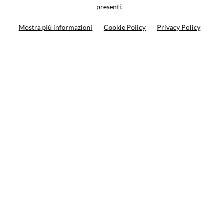
presenti.
Ricerca moto
Mostra più informazioni
Cookie Policy
Privacy Policy
Ricerca prodotto
10%
di sconto sul primo ordine
Iscriviti alla newsletter
Privacy policy
Cookie Policy
Termini e condizioni
© VCOMPONENTS SRL UNIPERSONALE 2021 | P.IVA