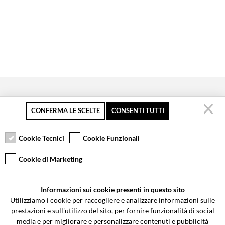
CONFERMA LE SCELTE
CONSENTI TUTTI
Pagamento sicuro
Resi gratuiti fino a 30
Servizio clienti
giorni
Cookie Tecnici
Cookie Funzionali
Cookie di Marketing
VCOMPONENTS SRL UNIPERSONALE
Informazioni sui cookie presenti in questo sito
Via Galileo Galilei 5 | Verano Brianza (MB) 20843 | ITALY
Utilizziamo i cookie per raccogliere e analizzare informazioni sulle
0362-805407
-
info@valtermoto.com
prestazioni e sull'utilizzo del sito, per fornire funzionalità di social
media e per migliorare e personalizzare contenuti e pubblicità