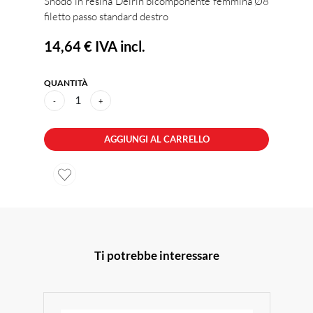
Snodo in resina Delrin bicomponente femmina Ø8
filetto passo standard destro
14,64 €
IVA incl.
QUANTITÀ
1
-
+
AGGIUNGI AL CARRELLO
Ti potrebbe interessare