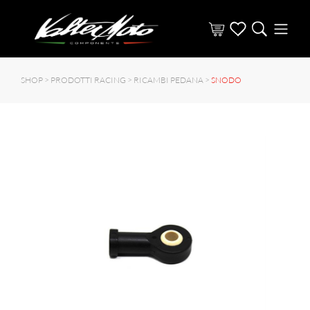
SHOP >
PRODOTTI RACING
>
RICAMBI PEDANA
>
SNODO