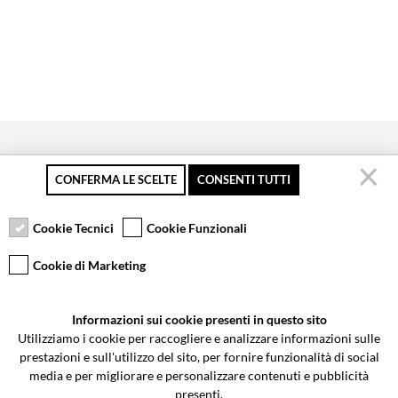
CONFERMA LE SCELTE
CONSENTI TUTTI
Pagamento sicuro
Resi gratuiti fino a 30
Servizio clienti
giorni
Cookie Tecnici
Cookie Funzionali
Cookie di Marketing
VCOMPONENTS SRL UNIPERSONALE
Informazioni sui cookie presenti in questo sito
Via Galileo Galilei 5 | Verano Brianza (MB) 20843 | ITALY
Utilizziamo i cookie per raccogliere e analizzare informazioni sulle
0362-805407
-
info@valtermoto.com
prestazioni e sull'utilizzo del sito, per fornire funzionalità di social
media e per migliorare e personalizzare contenuti e pubblicità
presenti.