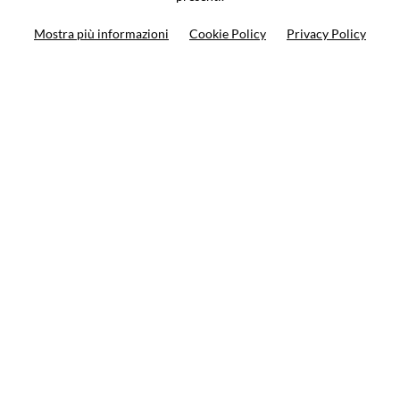
Ricerca moto
Mostra più informazioni
Cookie Policy
Privacy Policy
Ricerca prodotto
10%
di sconto sul primo ordine
Iscriviti alla newsletter
Privacy policy
Cookie Policy
Termini e condizioni
© VCOMPONENTS SRL UNIPERSONALE 2021 | P.IVA
08501640968