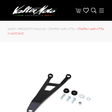
SHOP >
PRODOTTI RACING
>
STAFFE MARMITTA
>
STAFFA MARMITTA
IN ACCIAIO