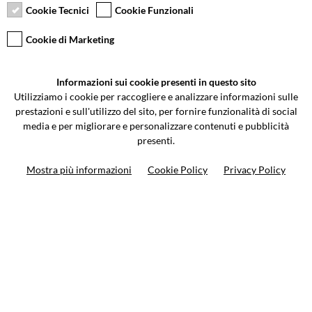
Cookie Tecnici
Cookie Funzionali
Cookie di Marketing
VCOMPONENTS SRL UNIPERSONALE
Informazioni sui cookie presenti in questo sito
Via Galileo Galilei 5 | Verano Brianza (MB) 20843 | ITALY
Utilizziamo i cookie per raccogliere e analizzare informazioni sulle
0362-805407
-
info@valtermoto.com
prestazioni e sull'utilizzo del sito, per fornire funzionalità di social
media e per migliorare e personalizzare contenuti e pubblicità
presenti.
Ricerca moto
Mostra più informazioni
Cookie Policy
Privacy Policy
Ricerca prodotto
10%
di sconto sul primo ordine
Iscriviti alla newsletter