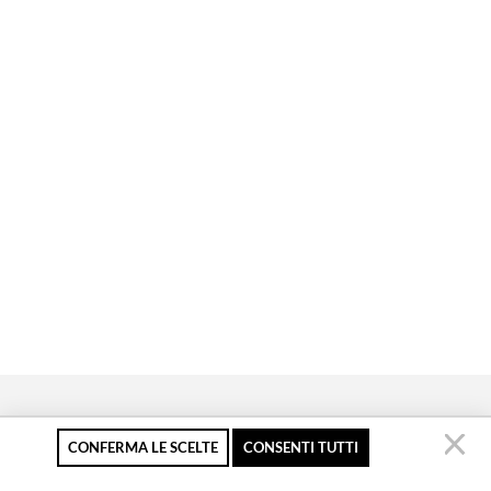
CONFERMA LE SCELTE
CONSENTI TUTTI
Pagamento sicuro
Resi gratuiti fino a 30
Servizio clienti
giorni