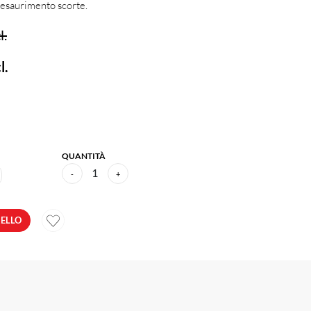
d esaurimento scorte.
l.
l.
QUANTITÀ
1
-
+
RELLO