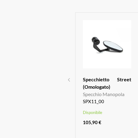
Serbatoio olio freno
Specchietto Street
posteriore
(Omologato)
SOF03_00
Specchio Manopola
SPX11_00
Disponibile
Disponibile
74,42 €
105,90 €