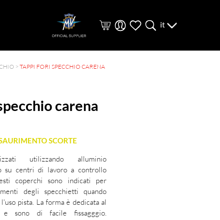
it
CCHIO
>
TAPPI FORI SPECCHIO CARENA
 specchio carena
ESAURIMENTO SCORTE
izzati utilizzando alluminio
o su centri di lavoro a controllo
ti coperchi sono indicati per
amenti degli specchietti quando
l'uso pista. La forma è dedicata al
e sono di facile fissagggio.