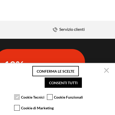
Servizio clienti
10%
di sconto sul primo ordine
CONFERMA LE SCELTE
Iscriviti alla newsletter
CONSENTI TUTTI
Cookie Tecnici
Cookie Funzionali
Cookie di Marketing
S SRL UNIPERSONALE 2021 | P.IVA 08501640968