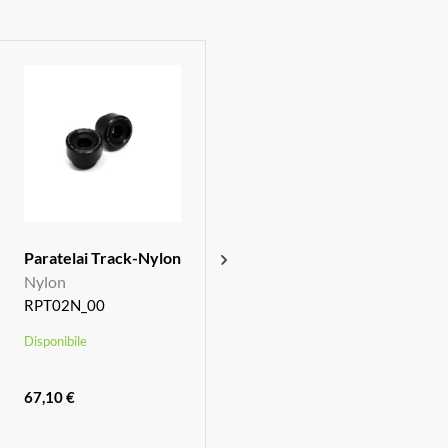
Paratelai Track-Nylon
Serbatoio olio freno
Nylon
posteriore
RPT02N_00
SOF03_00
Disponibile
Disponibile
67,10 €
74,42 €