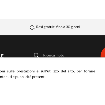
Resi gratuiti fino a 30 giorni
Ricerca moto
LE
Ricerca prodotto
3 | ITALY
ni sulle prestazioni e sull'utilizzo del sito, per fornire
ntenuti e pubblicità presenti.
ni
© VCOMPONENT