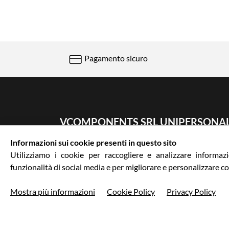
Pagamento sicuro
VCOMPONENTS SRL UNIPERSONA
Informazioni sui cookie presenti in questo sito
Via Galileo Galilei 5 | Verano Brianza (MB) 2084
Utilizziamo i cookie per raccogliere e analizzare informazio
0362-805407
-
info@valtermoto.com
funzionalità di social media e per migliorare e personalizzare co
Mostra più informazioni
Cookie Policy
Privacy Policy
Privacy policy
Cookie Policy
Termini e condizio