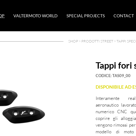
OP
VALTERMOTO WORLD
SPECIAL PROJECTS
CONTACT
SHOP >
PRODOTTI STREET
>
TAPPI SPE
Tappi fori
CODICE:
TAS09_00
DISPONIBILE AD 
Interamente real
aeronautico lavorat
numerico CNC ques
coprire gli alloggi
vengono rimossi per 
modello di moto 