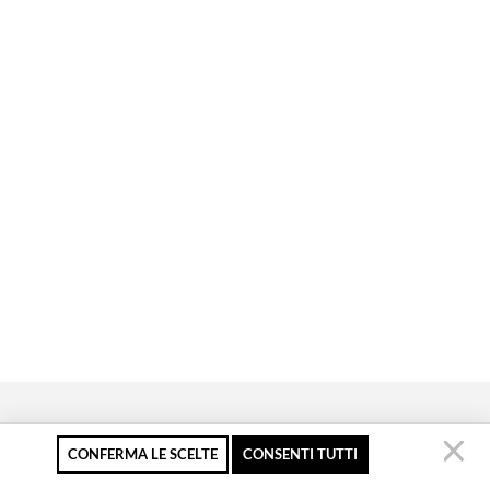
CONFERMA LE SCELTE
CONSENTI TUTTI
Pagamento sicuro
Resi gratuiti fino a 30
Servizio clienti