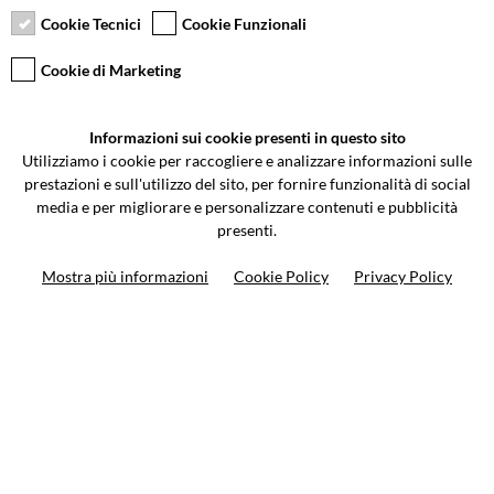
giorni
Cookie Tecnici
Cookie Funzionali
Cookie di Marketing
VCOMPONENTS SRL UNIPERSONALE
Informazioni sui cookie presenti in questo sito
Via Galileo Galilei 5 | Verano Brianza (MB) 20843 | ITALY
Utilizziamo i cookie per raccogliere e analizzare informazioni sulle
0362-805407
-
info@valtermoto.com
prestazioni e sull'utilizzo del sito, per fornire funzionalità di social
media e per migliorare e personalizzare contenuti e pubblicità
presenti.
Ricerca moto
Mostra più informazioni
Cookie Policy
Privacy Policy
Ricerca prodotto
10%
di sconto sul primo ordine
Iscriviti alla newsletter