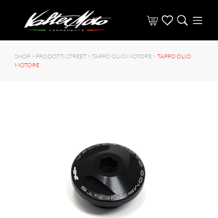
SHOP >
PRODOTTI STREET
>
TAPPO OLIO MOTORE
>
TAPPO OLIO
MOTORE