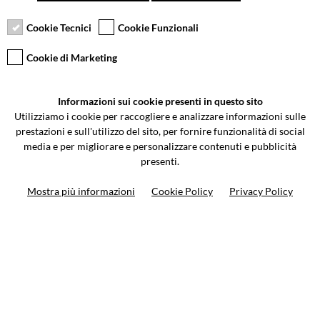
Pagamento sicuro
Resi gratuiti fino a 30
Servizio clienti
giorni
Cookie Tecnici
Cookie Funzionali
Cookie di Marketing
VCOMPONENTS SRL UNIPERSONALE
Informazioni sui cookie presenti in questo sito
Via Galileo Galilei 5 | Verano Brianza (MB) 20843 | ITALY
Utilizziamo i cookie per raccogliere e analizzare informazioni sulle
0362-805407
-
info@valtermoto.com
prestazioni e sull'utilizzo del sito, per fornire funzionalità di social
media e per migliorare e personalizzare contenuti e pubblicità
presenti.
Ricerca moto
Mostra più informazioni
Cookie Policy
Privacy Policy
Ricerca prodotto
10%
di sconto sul primo ordine
Iscriviti alla newsletter