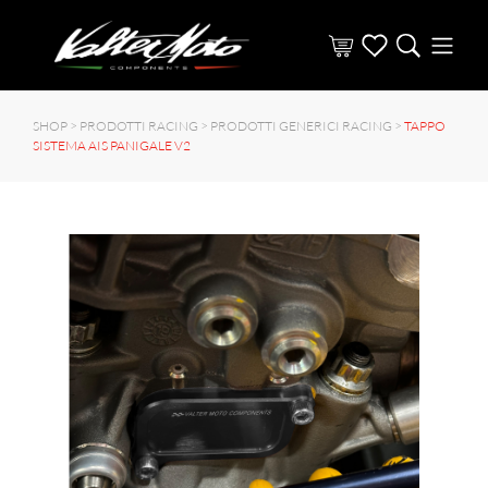
SHOP >
PRODOTTI RACING
>
PRODOTTI GENERICI RACING
>
TAPPO
SISTEMA AIS PANIGALE V2