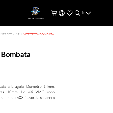
it
 STREET
>
VITI
>
VITE TESTA BOMBATA
a Bombata
bata a brugola. Diametro 14mm,
hezza 10mm. Le viti VMC sono
n alluminio 6082 lavorata su torni a