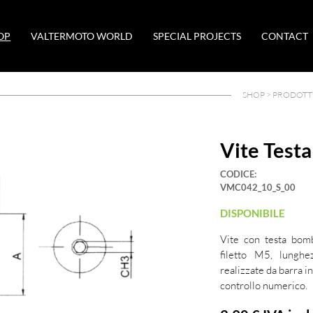
OP
VALTERMOTO WORLD
SPECIAL PROJECTS
CONTACT
SHOP >
PRODOTTI
Vite Test
CODICE:
VMC042_10_S_00
DISPONIBILE
Vite con testa bom
filetto M5, lung
realizzate da barra i
controllo numerico.