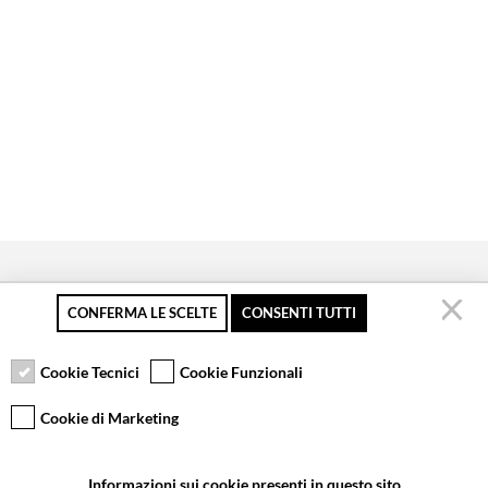
CONFERMA LE SCELTE
CONSENTI TUTTI
Pagamento sicuro
Resi gratuiti fino a 30
Servizio clienti
giorni
Cookie Tecnici
Cookie Funzionali
Cookie di Marketing
VCOMPONENTS SRL UNIPERSONALE
Informazioni sui cookie presenti in questo sito