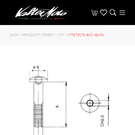
SHOP >
PRODOTTI STREET
>
VITI
>
VITE TESTA BOMBATA