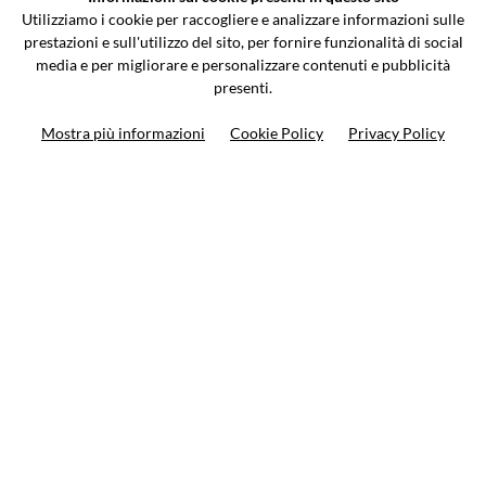
Via Galileo Galilei 5 | Verano Brianza (MB) 20843 | ITALY
Utilizziamo i cookie per raccogliere e analizzare informazioni sulle
0362-805407
-
info@valtermoto.com
prestazioni e sull'utilizzo del sito, per fornire funzionalità di social
media e per migliorare e personalizzare contenuti e pubblicità
presenti.
Ricerca moto
Mostra più informazioni
Cookie Policy
Privacy Policy
Ricerca prodotto
10%
di sconto sul primo ordine
Iscriviti alla newsletter
Privacy policy
Cookie Policy