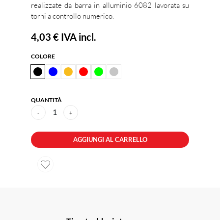
realizzate da barra in alluminio 6082 lavorata su
torni a controllo numerico.
4,03 €
IVA incl.
COLORE
QUANTITÀ
1
-
+
AGGIUNGI AL CARRELLO