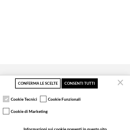
CONFERMA LE SCELTE
CONSENTI TUTTI
Pagamento sicuro
Resi gratuiti fino a 30
Servizio clienti
giorni
Cookie Tecnici
Cookie Funzionali
Cookie di Marketing
VCOMPONENTS SRL UNIPERSONALE
Informazioni sui cookie presenti in questo sito