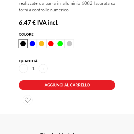
realizzate da barra in alluminio 6082 lavorata su
torni a controllo numerico.
6,47 €
IVA incl.
COLORE
QUANTITÀ
1
-
+
AGGIUNGI AL CARRELLO