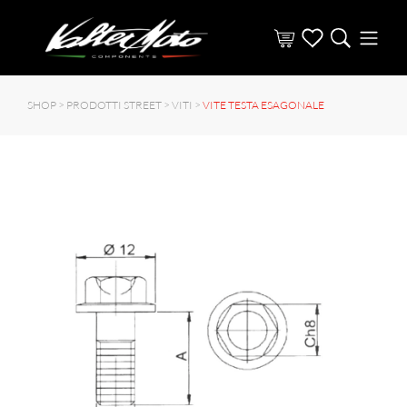
SHOP >
PRODOTTI STREET
>
VITI
>
VITE TESTA ESAGONALE