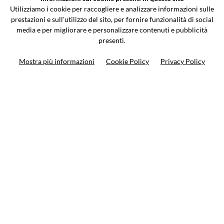
Via Galileo Galilei 5 | Verano Brianza (MB) 20843 | ITALY
Utilizziamo i cookie per raccogliere e analizzare informazioni sulle
0362-805407
-
info@valtermoto.com
prestazioni e sull'utilizzo del sito, per fornire funzionalità di social
media e per migliorare e personalizzare contenuti e pubblicità
presenti.
Ricerca moto
Mostra più informazioni
Cookie Policy
Privacy Policy
Ricerca prodotto
10%
di sconto sul primo ordine
Iscriviti alla newsletter
Privacy policy
Cookie Policy