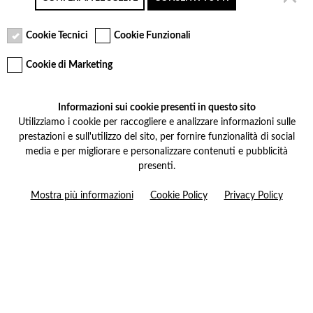
Secure payment
Free returns up to 30
Customer service
days
Cookie Tecnici
Cookie Funzionali
Cookie di Marketing
VCOMPONENTS SRL UNIPERSONALE
Informazioni sui cookie presenti in questo sito
Via Galileo Galilei 5 | Verano Brianza (MB) 20843 |
Utilizziamo i cookie per raccogliere e analizzare informazioni sulle
ITALY
prestazioni e sull'utilizzo del sito, per fornire funzionalità di social
0362-805407
-
info@valtermoto.com
media e per migliorare e personalizzare contenuti e pubblicità
presenti.
Search your bike
Mostra più informazioni
Cookie Policy
Privacy Policy
Search your product
10%
on your next order